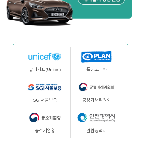
플랜코리아
유니세프(Unicef)
공정거래위원회
SGI서울보증
인천광역시
중소기업청