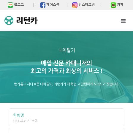
블로그
페이스북
인스타그램
카페
Toggl
navig
내차팔기
매입 전문 카매니저의
최고의 가격과 최상의 서비스 !
번거롭고 까다로운 내차팔기, 리턴카가 더욱 쉽고 간편하게 도와드리겠습니다.
차량명