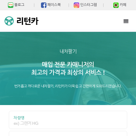
블로그
페이스북
인스타그램
카페
Toggl
navig
내차팔기
매입 전문 카매니저의
최고의 가격과 최상의 서비스 !
번거롭고 까다로운 내차팔기, 리턴카가 더욱 쉽고 간편하게 도와드리겠습니다.
차량명