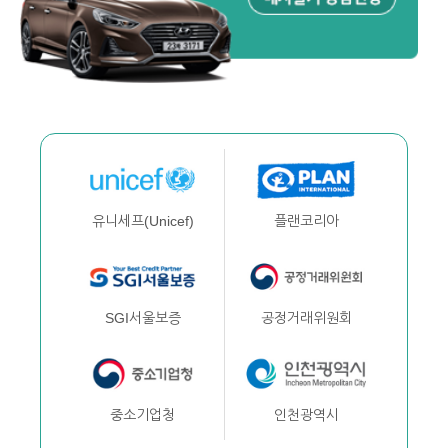
플랜코리아
유니세프(Unicef)
공정거래위원회
SGI서울보증
인천광역시
중소기업청