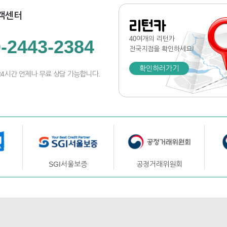
객센터
리턴카
40여개의 리턴카
-2443-2384
전국지점
을 확인하세요!
확인하러가기
24시간 언제나 무료 상담 가능합니다.
SGI서울보증
공정거래위원회