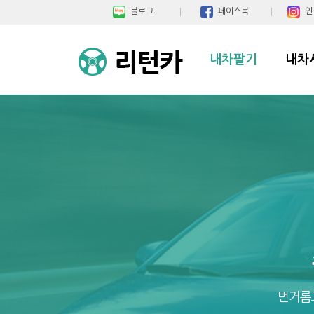
블로그
페이스북
인
내차팔기
내차
번거롭