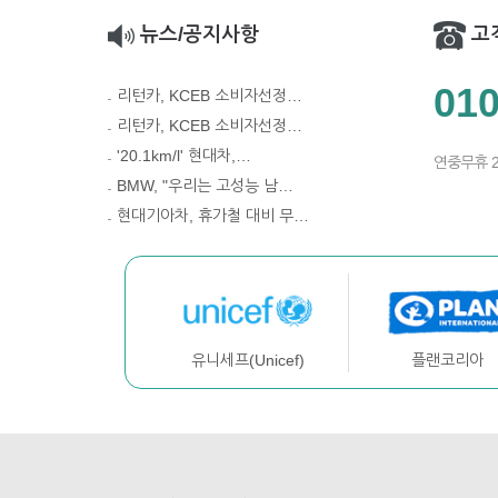
뉴스/공지사항
고
010
리턴카, KCEB 소비자선정…
리턴카, KCEB 소비자선정…
'20.1km/l' 현대차,…
연중무휴 
BMW, "우리는 고성능 남…
현대기아차, 휴가철 대비 무…
플랜코리아
유니세프(Unicef)