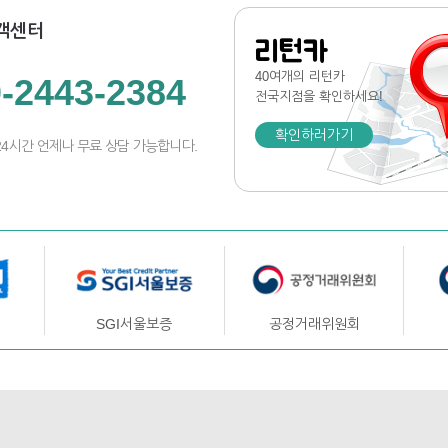
객센터
리턴카
40여개의 리턴카
-2443-2384
전국지점
을 확인하세요!
확인하러가기
24시간 언제나 무료 상담 가능합니다.
SGI서울보증
공정거래위원회