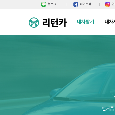
블로그
페이스북
인
내차팔기
내차
번거롭