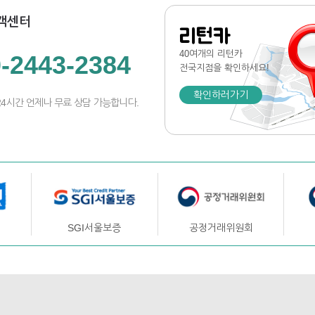
객센터
리턴카
40여개의 리턴카
-2443-2384
전국지점
을 확인하세요!
확인하러가기
24시간 언제나 무료 상담 가능합니다.
SGI서울보증
공정거래위원회