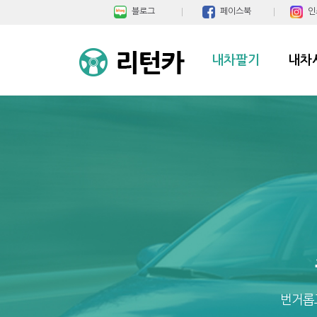
블로그
페이스북
인
내차팔기
내차
번거롭