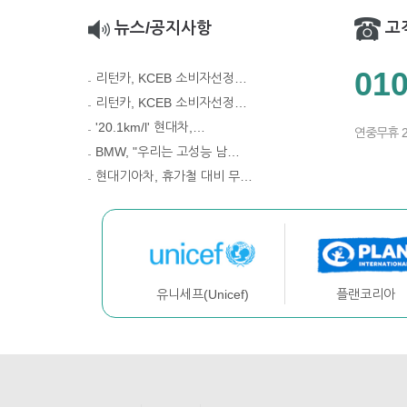
뉴스/공지사항
고
010
리턴카, KCEB 소비자선정…
리턴카, KCEB 소비자선정…
'20.1km/l' 현대차,…
연중무휴 
BMW, "우리는 고성능 남…
현대기아차, 휴가철 대비 무…
플랜코리아
유니세프(Unicef)