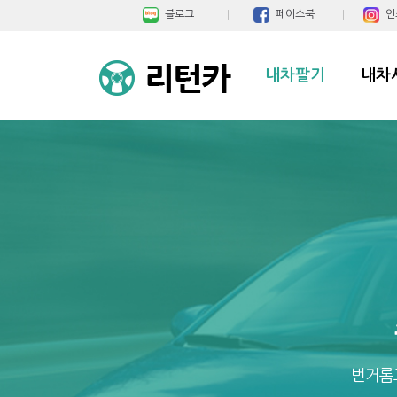
블로그
페이스북
인
내차팔기
내차
번거롭