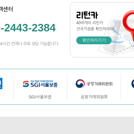
객센터
리턴카
40여개의 리턴카
-2443-2384
전국지점
을 확인하세요!
확인하러가기
24시간 언제나 무료 상담 가능합니다.
SGI서울보증
공정거래위원회