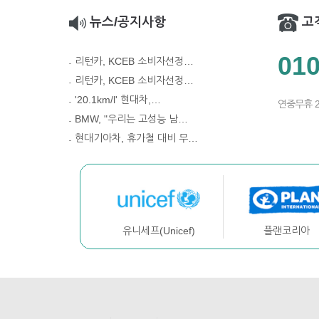
뉴스/공지사항
고
010
리턴카, KCEB 소비자선정…
리턴카, KCEB 소비자선정…
'20.1km/l' 현대차,…
연중무휴 
BMW, "우리는 고성능 남…
현대기아차, 휴가철 대비 무…
플랜코리아
유니세프(Unicef)