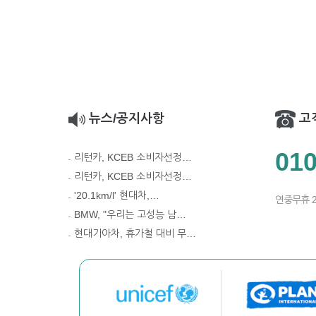
뉴스/공지사항
고
010
리턴카, KCEB 소비자선정…
리턴카, KCEB 소비자선정…
'20.1km/l' 현대차,…
연중무휴 
BMW, "우리는 고성능 남…
현대기아차, 휴가철 대비 무…