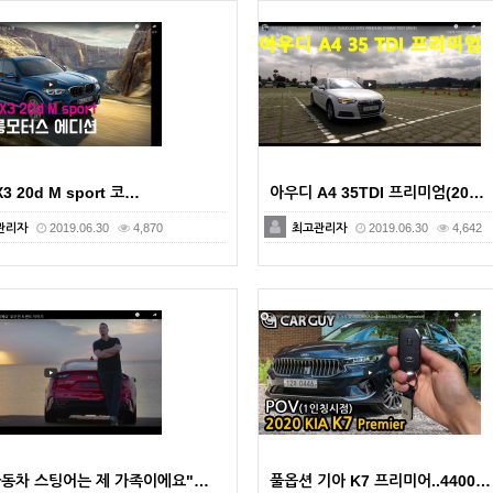
3 20d M sport 코…
아우디 A4 35TDI 프리미엄(20…
관리자
2019.06.30
4,870
최고관리자
2019.06.30
4,642
동차 스팅어는 제 가족이에요"…
풀옵션 기아 K7 프리미어..4400…