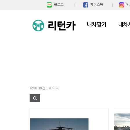
블로그
페이스북
인
내차팔기
내차
Total 39건
1 페이지