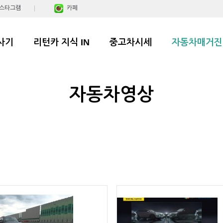
스타그램
카페
사기
리턴카 지식 IN
중고차시세
자동차매거진
자동차영상