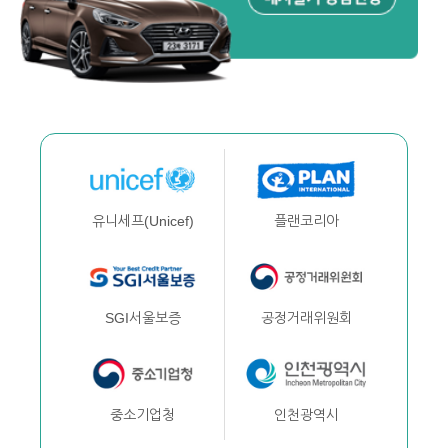
플랜코리아
유니세프(Unicef)
공정거래위원회
SGI서울보증
인천광역시
중소기업청