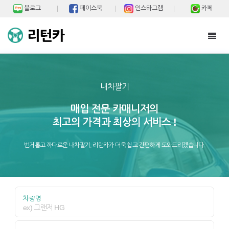
블로그
페이스북
인스타그램
카페
Toggl
navig
내차팔기
매입 전문 카매니저의
최고의 가격과 최상의 서비스 !
번거롭고 까다로운 내차팔기, 리턴카가 더욱 쉽고 간편하게 도와드리겠습니다.
차량명