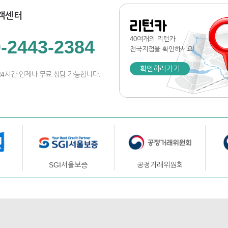
객센터
리턴카
40여개의 리턴카
-2443-2384
전국지점
을 확인하세요!
확인하러가기
24시간 언제나 무료 상담 가능합니다.
SGI서울보증
공정거래위원회