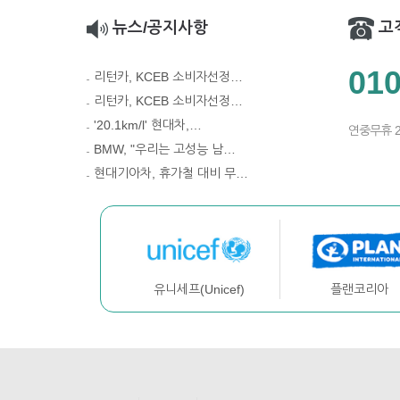
뉴스/공지사항
고
010
리턴카, KCEB 소비자선정…
리턴카, KCEB 소비자선정…
'20.1km/l' 현대차,…
연중무휴 
BMW, "우리는 고성능 남…
현대기아차, 휴가철 대비 무…
플랜코리아
유니세프(Unicef)