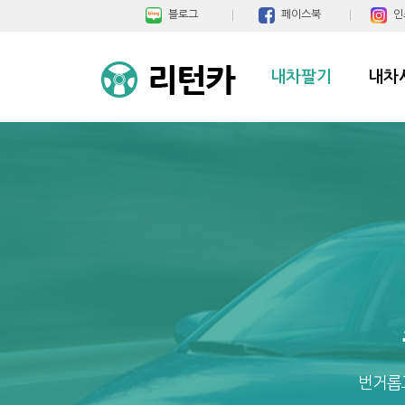
블로그
페이스북
인
내차팔기
내차
번거롭