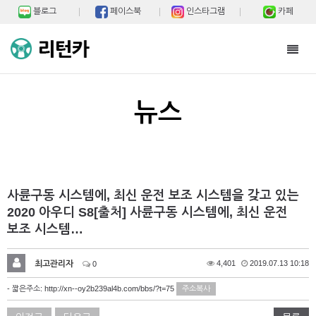
블로그
페이스북
인스타그램
카페
Toggl
navig
뉴스
사륜구동 시스템에, 최신 운전 보조 시스템을 갖고 있는
2020 아우디 S8[출처] 사륜구동 시스템에, 최신 운전
보조 시스템…
최고관리자
4,401
2019.07.13 10:18
0
- 짧은주소:
http://xn--oy2b239al4b.com/bbs/?t=75
주소복사