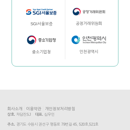
공정거래위원회
SGI서울보증
인천광역시
중소기업청
회사소개
이용약관
개인정보처리방침
상호.
차담진SJ
대표.
심우인
주소.
경기도 수원시 권선구 평동로 79번길 45, 520호,521호