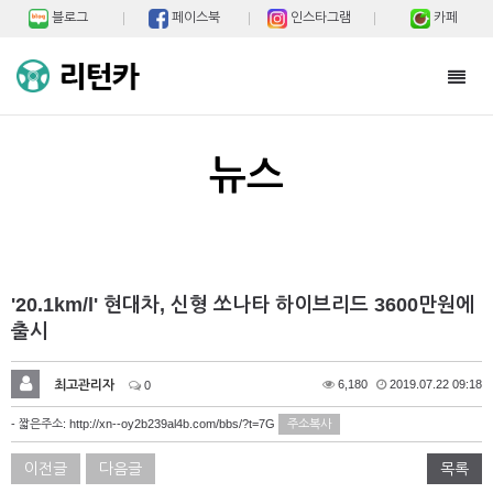
블로그
페이스북
인스타그램
카페
Toggl
navig
뉴스
'20.1km/l' 현대차, 신형 쏘나타 하이브리드 3600만원에
출시
최고관리자
6,180
2019.07.22 09:18
0
- 짧은주소:
http://xn--oy2b239al4b.com/bbs/?t=7G
주소복사
이전글
다음글
목록