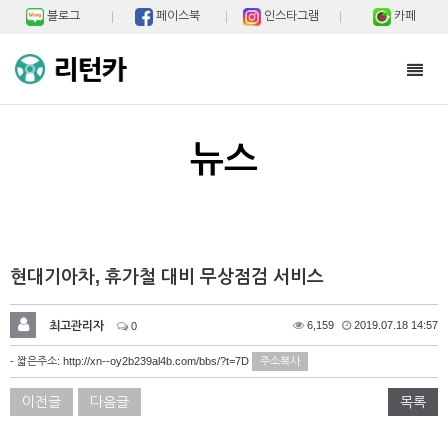
블로그
페이스북
인스타그램
카페
Toggl
navig
뉴스
현대기아차, 휴가철 대비 무상점검 서비스
최고관리자
6,159
2019.07.18 14:57
0
- 짧은주소:
http://xn--oy2b239al4b.com/bbs/?t=7D
주소복사
이전글
다음글
목록