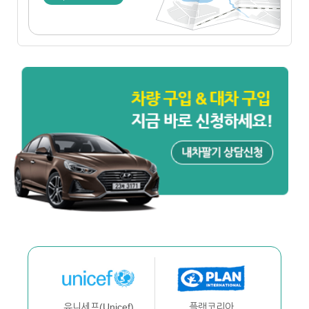
플랜코리아
유니세프(Unicef)