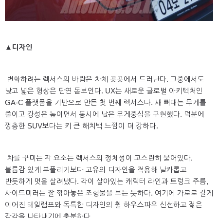
▲디자인
변화하려는 렉서스의 바람은 차체 곳곳에서 드러난다. 그중에서도
낮고 넓은 형상은 단연 돋보인다. UX는 새로운 글로벌 아키텍처인
GA-C 플랫폼을 기반으로 만든 첫 번째 렉서스다. 새 뼈대는 무게를
줄이고 강성은 높이면서 동시에 낮은 무게중심을 구현했다. 덕분에
껑충한 SUV보다는 키 큰 해치백 느낌이 더 강하다.
차를 꾸미는 각 요소는 렉서스의 정체성이 고스란히 묻어있다.
볼륨감 있게 부풀리기보다 고유의 디자인을 적용해 날카롭고
반듯하게 멋을 살려냈다. 각이 살아있는 캐릭터 라인과 트렁크 주름,
사이드미러는 잘 깎아놓은 조형물을 보는 듯하다. 여기에 가로로 길게
이어진 테일램프와 독특한 디자인의 휠 하우스파우 신선하고 젊은
감각을 나타내기에 충분하다.