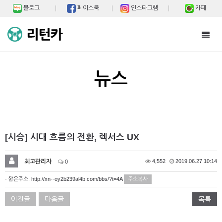
블로그
페이스북
인스타그램
카페
Toggl
navig
뉴스
[시승] 시대 흐름의 전환, 렉서스 UX
최고관리자
4,552
2019.06.27 10:14
0
- 짧은주소:
http://xn--oy2b239al4b.com/bbs/?t=4A
주소복사
이전글
다음글
목록