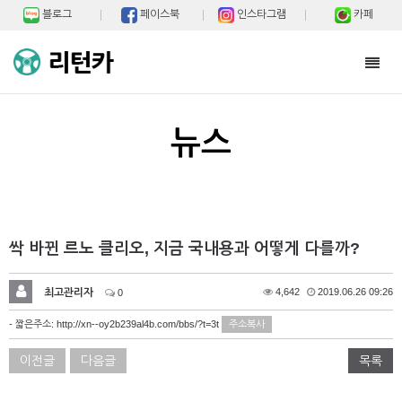
블로그
페이스북
인스타그램
카페
Toggl
navig
뉴스
싹 바뀐 르노 클리오, 지금 국내용과 어떻게 다를까?
최고관리자
4,642
2019.06.26 09:26
0
- 짧은주소:
http://xn--oy2b239al4b.com/bbs/?t=3t
주소복사
이전글
다음글
목록