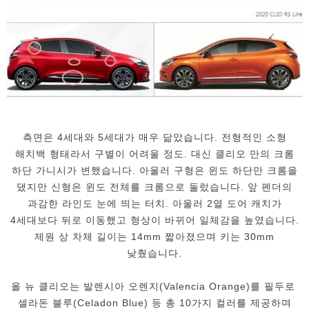
측면은 4세대와 5세대가 매우 닮았습니다. 전형적인 소형
해치백 형태라서 구별이 어려울 정도. 대신 클리오 만의 크롬
하단 가니시가 변했습니다. 아울러 구형은 윈도 하단만 크롬을
댔지만 신형은 윈도 전체를 크롬으로 둘렀습니다. 앞 펜더의
과감한 라인도 눈에 띄는 터치. 아울러 2열 도어 캐치가
4세대보다 뒤로 이동했고 형상이 바뀌어 일체감을 높였습니다.
제원 상 차체 길이는 14mm 짧아졌으며 키는 30mm
낮췄습니다.
올 뉴 클리오는 발렌시아 오렌지(Valencia Orange)를 필두로
셀라돈 블루(Celadon Blue) 등 총 10가지 컬러를 제공하며