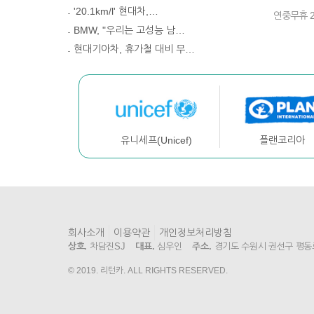
'20.1km/l' 현대차,…
연중무휴 
BMW, "우리는 고성능 남…
현대기아차, 휴가철 대비 무…
플랜코리아
유니세프(Unicef)
회사소개
이용약관
개인정보처리방침
상호.
차담진SJ
대표.
심우인
주소.
경기도 수원시 권선구 평동로 7
© 2019. 리턴카. ALL RIGHTS RESERVED.