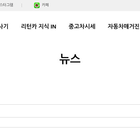
스타그램
카페
사기
리턴카 지식 IN
중고차시세
자동차매거진
뉴스