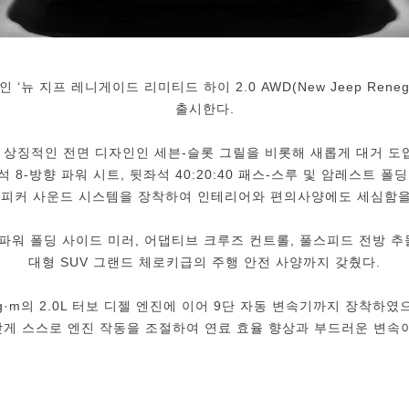
뉴 지프 레니게이드 리미티드 하이 2.0 AWD(New Jeep Renegade 
출시한다.
상징적인 전면 디자인인 세븐-슬롯 그릴을 비롯해 새롭게 대거 도입
 8-방향 파워 시트, 뒷좌석 40:20:40 패스-스루 및 암레스트 
스피커 사운드 시스템을 장착하여 인테리어와 편의사양에도 세심함을
토 파워 폴딩 사이드 미러, 어댑티브 크루즈 컨트롤, 풀스피드 전방
대형 SUV 그랜드 체로키급의 주행 안전 사양까지 갖췄다.
kg·m의 2.0L 터보 디젤 엔진에 이어 9단 자동 변속기까지 장착하
게 스스로 엔진 작동을 조절하여 연료 효율 향상과 부드러운 변속