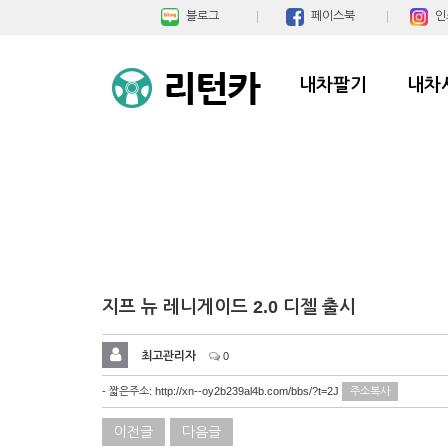
블로그
페이스북
인
내차팔기
내차
지프 뉴 레니게이드 2.0 디젤 출시
최고관리자
0
- 짧은주소:
http://xn--oy2b239al4b.com/bbs/?t=2J
주소복사
이전글
다음글