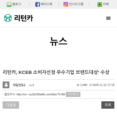
블로그
페이스북
인스타그램
카페
Toggl
navig
뉴스
리턴카, KCEB 소비자선정 우수기업 브랜드대상’ 수상
차담진SJ
1,090
2025.11.12 17:18
0
- 짧은주소:
http://xn--oy2b239al4b.com/bbs/?t=98i
주소복사
다음글
목록