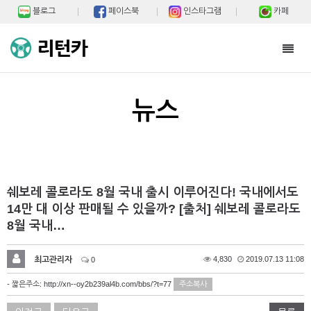
블로그
페이스북
인스타그램
카페
Toggl
navig
뉴스
쉐보레 콜로라도 8월 국내 출시 이루어진다! 국내에서도
14만 대 이상 판매될 수 있을까? [출처] 쉐보레 콜로라도
8월 국내…
최고관리자
4,830
2019.07.13 11:08
0
- 짧은주소:
http://xn--oy2b239al4b.com/bbs/?t=77
주소복사