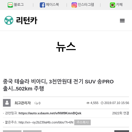
블로그
페이스북
인스타그램
카페
Toggl
navig
뉴스
중국 테슬라 비아디, 3천만원대 전기 SUV 송PRO
출시..502km 주행
최고관리자
4,555
2019.07.10 15:56
0
- 관련링크:
https://auto.v.daum.net/v/NW9KmnBQek
2922회 연결
- 짧은주소:
http://xn--oy2b239al4b.com/bbs/?t=6N
주소복사