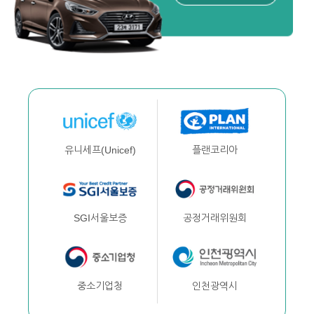
플랜코리아
유니세프(Unicef)
공정거래위원회
SGI서울보증
인천광역시
중소기업청