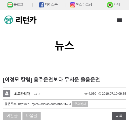
블로그
페이스북
인스타그램
카페
Toggl
navig
뉴스
[이정모 칼럼] 음주운전보다 무서운 졸음운전
최고관리자
4,030
2019.07.10 09:35
0
- 짧은주소:
http://xn--oy2b239al4b.com/bbs/?t=6J
주소복사
이전글
다음글
목록