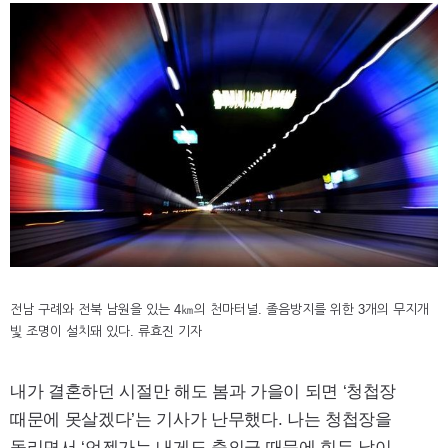
전남 구례와 전북 남원을 있는 4㎞의 천마터널. 졸음방지를 위한 3개의 무지개
빛 조명이 설치돼 있다. 류효진 기자
내가 결혼하던 시절만 해도 봄과 가을이 되면 ‘청첩장
때문에 못살겠다’는 기사가 난무했다. 나는 청첩장을
돌리면서 ‘언젠가는 내게도 축의금 때문에 힘든 날이