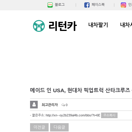
블로그
페이스북
인
내차팔기
내차
메이드 인 USA, 현대차 픽업트럭 산타크루즈
최고관리자
0
- 짧은주소:
http://xn--oy2b239al4b.com/bbs/?t=6E
주소복사
이전글
다음글