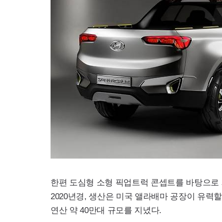
한편 도심형 소형 픽업트럭 콘셉트를 바탕으로
2020년경, 생산은 미국 앨라배마 공장이 유
연산 약 40만대 규모를 지녔다.