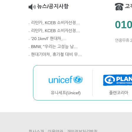
뉴스/공지사항
고
010
리턴카, KCEB 소비자선정…
리턴카, KCEB 소비자선정…
'20.1km/l' 현대차,…
연중무휴 
BMW, "우리는 고성능 남…
현대기아차, 휴가철 대비 무…
플랜코리아
유니세프(Unicef)
회사소개
이용약관
개인정보처리방침