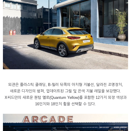
외관은 플라스틱 클래딩, B-필러 뒤쪽의 아치형 지붕선, 달라진 조명장치,
새로운 디자인의 범퍼, 업데이트된 그릴 및 은색 지붕 레일을 보강했다.
X씨드만의 새로운 퀀텀 옐로(Quantum Yellow)를 포함한 12가지 외장 색상과
16인치와 18인치 휠을 선택할 수 있다.