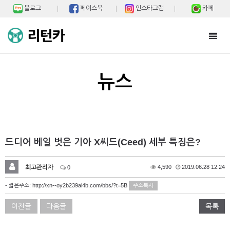
블로그
페이스북
인스타그램
카페
Toggl
navig
뉴스
드디어 베일 벗은 기아 X씨드(Ceed) 세부 특징은?
최고관리자
4,590
2019.06.28 12:24
0
- 짧은주소:
http://xn--oy2b239al4b.com/bbs/?t=5B
주소복사
이전글
다음글
목록