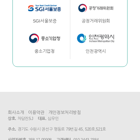
공정거래위원회
SGI서울보증
인천광역시
중소기업청
회사소개
이용약관
개인정보처리방침
상호.
차담진SJ
대표.
심우인
주소.
경기도 수원시 권선구 평동로 79번길 45, 520호,521호
사업자번호.
358-17-00998
고객센터.
010-2443-2384