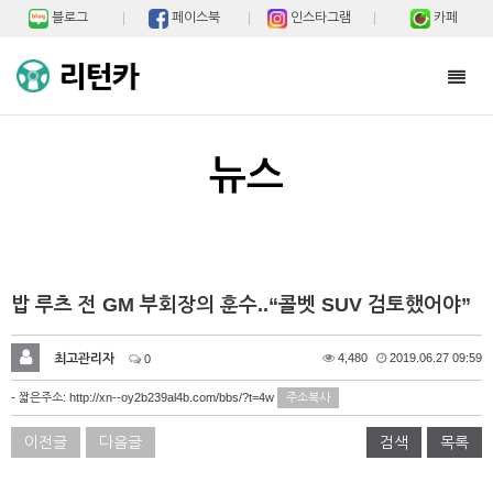
블로그
페이스북
인스타그램
카페
Toggl
navig
뉴스
밥 루츠 전 GM 부회장의 훈수..“콜벳 SUV 검토했어야”
최고관리자
4,480
2019.06.27 09:59
0
- 짧은주소:
http://xn--oy2b239al4b.com/bbs/?t=4w
주소복사
이전글
다음글
검색
목록