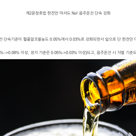
제2윤창호법 한잔만 마셔도 No! 음주운전 단속 강화
운전 단속기준이 혈중알코올농도 0.05%에서 0.03%로 강화되면서 앞으로 단 한잔만 
>0.08% 이상, 정지 기준은 0.05%->0.03% 이상)되고, 음주운전 시 처벌 기준