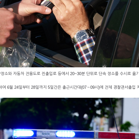
소와 자동차 전용도로 진출입로 등에서 20~30분 단위로 단속 장소를 수시로 옮
 6월 24일부터 28일까지 5일간은 출근시간대(07～09시)에 전체 경찰관서출입