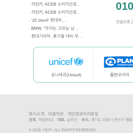
010
리턴카, KCEB 소비자선정…
리턴카, KCEB 소비자선정…
'20.1km/l' 현대차,…
연중무휴 
BMW, "우리는 고성능 남…
현대기아차, 휴가철 대비 무…
플랜코리아
유니세프(Unicef)
회사소개
이용약관
개인정보처리방침
상호.
차담진SJ
대표.
심우인
주소.
경기도 수원시 권선구 평동로 7
© 2019. 리턴카. ALL RIGHTS RESERVED.