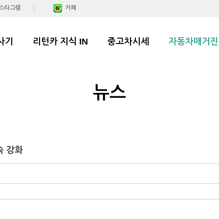
스타그램
카페
사기
리턴카 지식 IN
중고차시세
자동차매거진
뉴스
속 강화