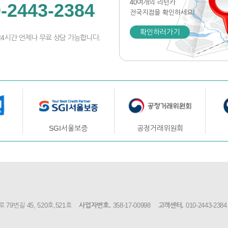
40여개의 리턴카
-2443-2384
전국지점
을 확인하세요!
확인하러가기
24시간 언제나 무료 상담 가능합니다.
SGI서울보증
공정거래위원회
9번길 45, 520호,521호
사업자번호.
358-17-00998
고객센터.
010-2443-2384