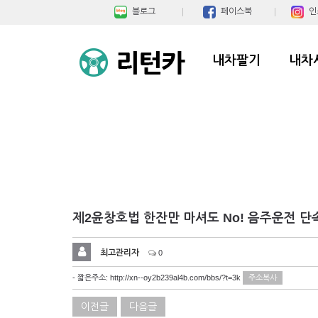
블로그
페이스북
인
내차팔기
내차
제2윤창호법 한잔만 마셔도 No! 음주운전 단
최고관리자
0
- 짧은주소:
http://xn--oy2b239al4b.com/bbs/?t=3k
주소복사
이전글
다음글