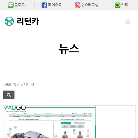
블로그
페이스북
인스타그램
카페
Toggl
navig
뉴스
Total 79건
5 페이지