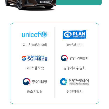
플랜코리아
유니세프(Unicef)
공정거래위원회
SGI서울보증
인천광역시
중소기업청