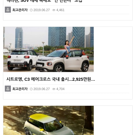
맥라렌, SUV 대세 속에도 "안 만든다" 고집
최고관리자
2019.06.27
4,461
시트로엥, C3 에어크로스 국내 출시...2,925만원…
최고관리자
2019.06.27
4,704