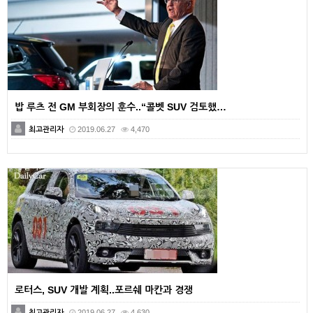
밥 루츠 전 GM 부회장의 훈수..“콜벳 SUV 검토했…
최고관리자
2019.06.27
4,470
로터스, SUV 개발 계획..포르쉐 마칸과 경쟁
최고관리자
2019.06.27
4,630