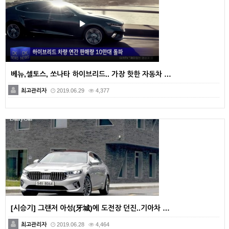
베뉴,셀토스, 쏘나타 하이브리드.. 가장 핫한 자동차 …
최고관리자
2019.06.29
4,377
[시승기] 그랜저 아성(牙城)에 도전장 던진..기아차 …
최고관리자
2019.06.28
4,464