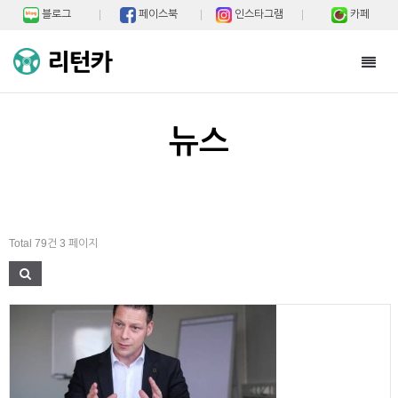
블로그
페이스북
인스타그램
카페
Toggl
navig
뉴스
Total 79건
3 페이지