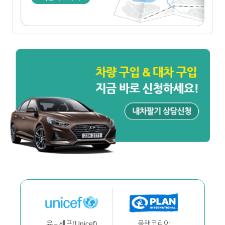
플랜코리아
유니세프(Unicef)