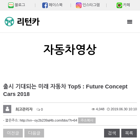
블로그
페이스북
인스타그램
카페
Toggl
navig
자동차영상
출시 기대되는 미래 자동차 Top5 : Future Concept
Cars 2018
최고관리자
4,048
2019.06.30 10:10
0
- 짧은주소:
http://xn--oy2b239al4b.com/bbs/?t=64
주소복사
이전글
다음글
검색
목록