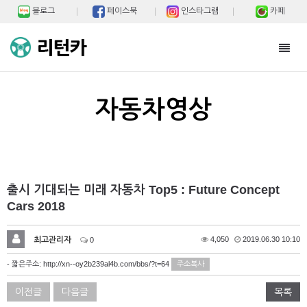
블로그
페이스북
인스타그램
카페
Toggl
navig
자동차영상
출시 기대되는 미래 자동차 Top5 : Future Concept
Cars 2018
최고관리자
4,050
2019.06.30 10:10
0
- 짧은주소:
http://xn--oy2b239al4b.com/bbs/?t=64
주소복사
이전글
다음글
목록