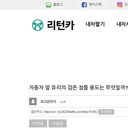
블로그
페이스북
인
내차팔기
내차
자동차 앞 유리의 검은 점들 용도는 무엇일까
최고관리자
0
- 짧은주소:
http://xn--oy2b239al4b.com/bbs/?t=5U
주소복사
이전글
다음글