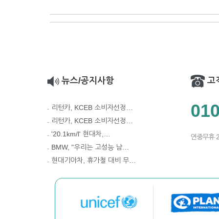
뉴스/공지사항
고
010
리턴카, KCEB 소비자선정…
리턴카, KCEB 소비자선정…
'20.1km/l' 현대차,…
연중무휴 
BMW, "우리는 고성능 남…
현대기아차, 휴가철 대비 무…