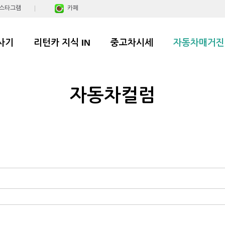
스타그램
카페
사기
리턴카 지식 IN
중고차시세
자동차매거진
자동차컬럼
?